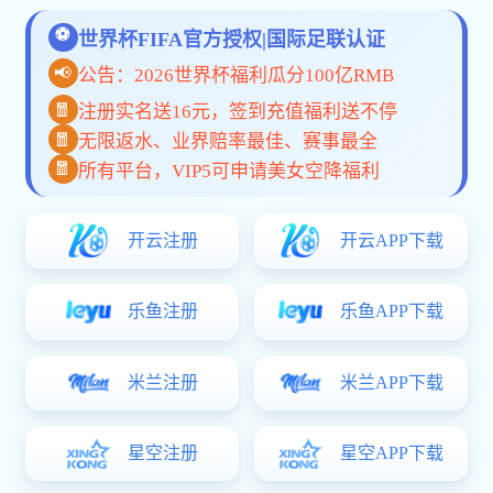
德泽尔比强调球队表现需提升减少失误
是赢球关键所在
2026-07-05 14:31
阅读 48 次