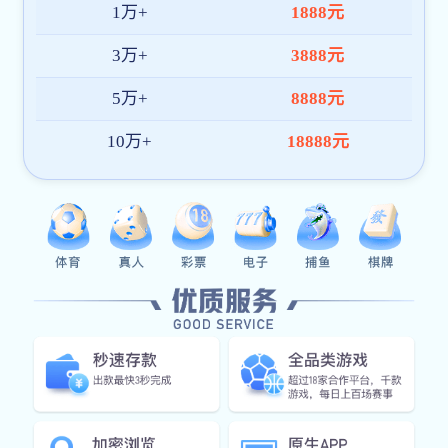
其次，良好的整体表现不仅体现在个人技术上，更重要的是
团队合作。无论是进攻还是防守，都需要全队上下形成合
力，通过有效的传递与跑动来创造机会。这种默契往往是通
过日常训练和实战积累而来的，需要教练不断强化球员之间
的沟通与协作。
最后，德泽尔比强调提升整体表现，也意味着要加强对每位
球员的个性化管理。在不同的位置上，每名球员都有其独特
的职责和任务，因此教练应根据各自特点进行针对性的指
导，使他们能够充分发挥自身优势，从而提高整个球队的综
合实力。
2、减少失误的必要性
其次，减少失误是赢得比赛的重要前提。在激烈竞争中，即
使是一两次的小失误，也可能造成致命后果。例如，在防守